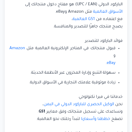
الباركود الدولي (UPC / EAN) هو مفتاح دخول منتجاتك إلى
الأسواق العالمية
مثل Amazon وeBay.
مع اعتماده من
GS1 العالمية
،
يصبح منتجك جاهزًا للتصدير والمنافسة.
فوائد الباركود للتصدير
قبول منتجاتك في المتاجر الإلكترونية العالمية مثل
Amazon
و
.
eBay
سهولة التتبع وإدارة المخزون عبر الأنظمة الحديثة.
زيادة موثوقية علامتك التجارية في الأسواق الدولية.
خدماتنا في ميرا تكنولوجي
نحن
الوكيل الحصري للباركود الدولي في اليمن
،
ونساعدك على تسجيل منتجاتك وفق معايير
GS1
.
تصفح
خططنا وأسعارنا
لتبدأ رحلتك نحو العالمية.