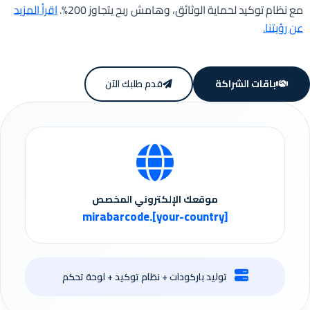
مع نظام توكيد لحماية الوثائق، وهامش ربح يتجاوز 200%.
اقرأ المزيد
عن رؤيتنا.
باقات الشراكة
قدم طلبك الآن
موقعك الإلكتروني المخصص
mirabarcode.[your-country]
توليد باركودات + نظام توكيد + لوحة تحكم