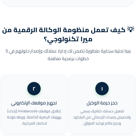
💡 كيف تعمل منظومة الوكالة الرقمية من
ميرا تكنولوجي؟
بنية تحتية سحابية متطورة تضمن لك إدارة عملائك وإصدار حلولهم في 5
خطوات برمجية منظمة
٢
١
حجز حزمة الوكيل
تجهيز موقعك الإلكتروني
تفعيل حسابك كشريك رسمي
إطلاق موقعك mirabarcode.[بلدك]
وتخصيص رصيدك الإجمالي من الباركود
بهويتك البصرية الكاملة، وربطه بلوحة
وحزم نظام توكيد الموثق.
تحكمك المركزية.