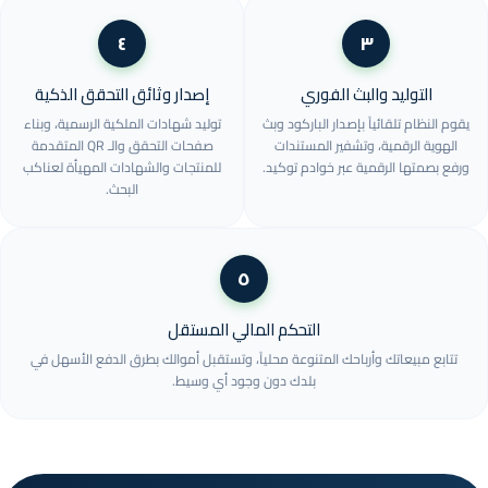
٤
٣
التوليد والبث الفوري
إصدار وثائق التحقق الذكية
يقوم النظام تلقائياً بإصدار الباركود وبث
توليد شهادات الملكية الرسمية، وبناء
الهوية الرقمية، وتشفير المستندات
صفحات التحقق والـ QR المتقدمة
ورفع بصمتها الرقمية عبر خوادم توكيد.
للمنتجات والشهادات المهيأة لعناكب
البحث.
٥
التحكم المالي المستقل
تتابع مبيعاتك وأرباحك المتنوعة محلياً، وتستقبل أموالك بطرق الدفع الأسهل في
بلدك دون وجود أي وسيط.