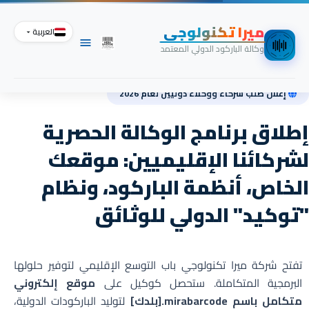
الرئيسية
»
برنامج الوكلاء الدوليين
ميرا تكنولوجي
رنامج الوكلاء الدوليين المعتمدين | موقع
العربية
وكالة الباركود الدولي المعتمد
إعلان طلب شركاء ووكلاء دوليين لعام 2026
إطلاق برنامج الوكالة الحصرية
لشركائنا الإقليميين: موقعك
الخاص، أنظمة الباركود، ونظام
"توكيد" الدولي للوثائق
تفتح شركة ميرا تكنولوجي باب التوسع الإقليمي لتوفير حلولها
البرمجية المتكاملة. ستحصل كوكيل على
موقع إلكتروني
متكامل باسم mirabarcode.[بلدك]
لتوليد الباركودات الدولية،