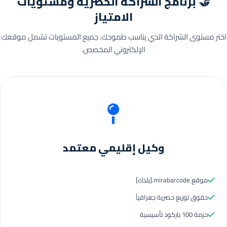
🤝 برنامج الشراكة الحصرية ومستويات
الامتياز
اختر مستوى الشراكة الذي يناسب طموحك. جميع المستويات تشمل موقعك
الإلكتروني المخصص.
وكيل إقليمي معتمد
موقع mirabarcode.[بلدك]
حقوق توزيع حصرية جغرافياً
حزمة 100 باركود تأسيسية