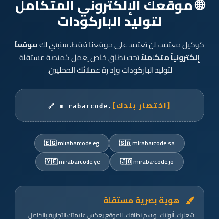
🌐 موقعك الإلكتروني المتكامل
لتوليد الباركودات
كوكيل معتمد، لن تعتمد على موقعنا فقط. سنبني لك
موقعاً
إلكترونياً متكاملاً
تحت نطاق خاص يعمل كمنصة مستقلة
لتوليد الباركودات وإدارة عملائك المحليين.
[اختصار بلدك]
🔗 mirabarcode.
🇪🇬 mirabarcode.eg
🇸🇦 mirabarcode.sa
🇾🇪 mirabarcode.ye
🇯🇴 mirabarcode.jo
هوية بصرية مستقلة
شعارك، ألوانك، واسم نطاقك. الموقع يعكس علامتك التجارية بالكامل