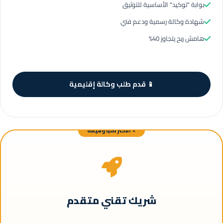
بوابة "توكيد" الأساسية للتوثيق
شهادة وكالة رسمية ودعم فني
هامش ربح يتجاوز 40%
📱 قدم طلب وكالة إقليمية
⭐ الأكثر طلباً وقيمة
شريك تقني متقدم