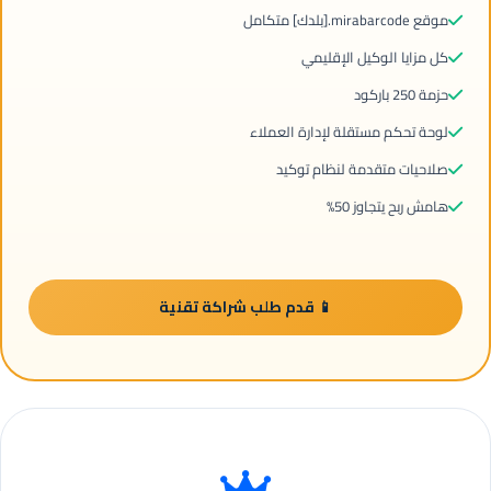
موقع mirabarcode.[بلدك] متكامل
كل مزايا الوكيل الإقليمي
حزمة 250 باركود
لوحة تحكم مستقلة لإدارة العملاء
صلاحيات متقدمة لنظام توكيد
هامش ربح يتجاوز 50%
📱 قدم طلب شراكة تقنية