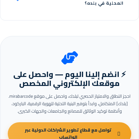
المحلية في بلده؟
⚡ انضم إلينا اليوم — واحصل على
موقعك الإلكتروني المخصص
احجز النطاق والامتياز الحصري لبلدك، واحصل على موقع mirabarcode.
[بلدك] المتكامل، وابدأ بتوفير البنية التحتية للهوية الرقمية، الباركود،
وأنظمة توكيد الوثائق للمصانع والجامعات والجهات الكبرى.
تواصل مع قطاع تطوير الشراكات الدولية عبر
الواتساب