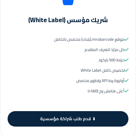
شريك مؤسس (White Label)
موقع mirabarcode.[بلدك] مخصص بالكامل
كل مزايا الشريك المتقدم
حزمة 500 باركود
تخصيص كامل White Label
أولوية ربط API وتطوير مخصص
أعلى هامش ربح (60%+)
📱 قدم طلب شراكة مؤسسية