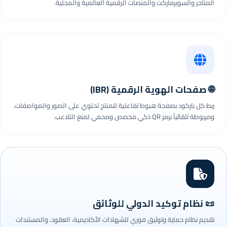
المتاجر والسوبرماركت والمنصات الرقمية العالمية والمحلية.
🌐 صفحات الهوية الرقمية (IBR)
ربط كل باركود بصفحة هبوط تفاعلية للمنتج تحتوي على الصور والمواصفات،
ومربوطة تلقائياً برمز QR ذكي مخصص ومحمي لمنع التلاعب.
📜 نظام توكيد الدولي للوثائق
تقديم نظام حماية وتوثيق فوري للشهادات الأكاديمية، العقود، والمستندات