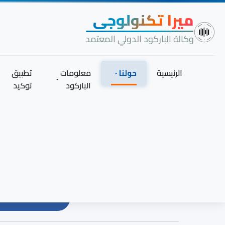
خطي
ميرا تكنولوجي
لى
لمحتوى
وكالة الباركود الدولي المعتمد
الرئيسية
حولنا
معلومات
تطبيق
الباركود
توكيد
-partnerships