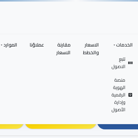
الخدمات
الاسعار
مقارنة
عملاؤنا
الموارد
والخطط
الاسعار
تتبع
our-certificates
الاصول
منصة
الهوية
certificates-subtitle
الرقمية
وإدارة
الأصول
cates
official-accreditations
international