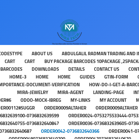
CODESTYPE
ABOUT US
ABDULGALIL RADMAN TRADING AND I
CART
CART
BUY PACKAGE BARCODES 10PACKAGE ,25PACKA
 BARCODES
DOWNLOADS
DETAILS
CONTACT US
CONT
HOME-3
HOME
HOME
GUIDES
GTIN-FORM
IMPORTANCE-DOCUMENT-VERIFICATION
HOW-DO-I-GET-A-BARC
MIRA-JEWELRY
MIRA-AGENT
LANDING-PAGE
IN
DER#6
ODOO-MOCK-IBREG
MY-LINKS
MY ACCOUNT
M
ER00112#SUGGR
ORDER0009ALTAHER
ORDER0009ALTAHER
6832639100-0736832639599
ORDER0024-0753275533444-0753
6832640755-0736832640847
ORDER0036-0736832639605-0736
0736832640687
ORDER0042-0736832640366
ORDER0041-0
ORDER00480736832640700
ORDER00470736832640670