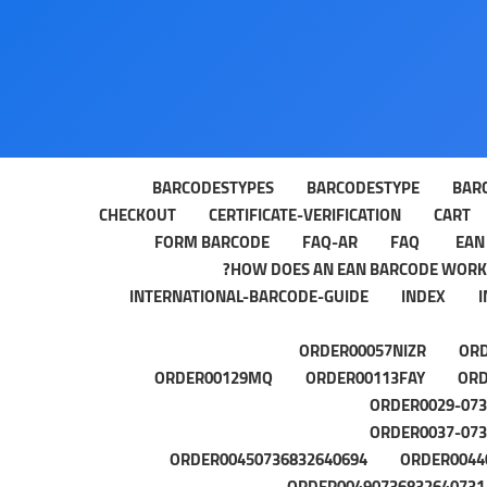
BARCODESTYPES
BARCODESTYPE
BAR
CHECKOUT
CERTIFICATE-VERIFICATION
CART
FORM BARCODE
FAQ-AR
FAQ
EAN
HOW DOES AN EAN BARCODE WORK?
INTERNATIONAL-BARCODE-GUIDE
INDEX
ORDER00057NIZR
OR
ORDER00129MQ
ORDER00113FAY
ORD
ORDER0029-073
ORDER0037-073
ORDER00450736832640694
ORDER0044
ORDER00490736832640731