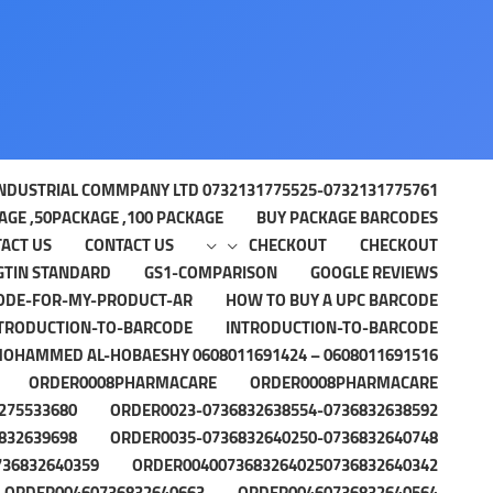
خطي
لى
لمحتوى
NDUSTRIAL COMMPANY LTD 0732131775525-0732131775761
GE ,50PACKAGE ,100 PACKAGE
BUY PACKAGE BARCODES
ACT US
CONTACT US
CHECKOUT
CHECKOUT
GTIN STANDARD
GS1-COMPARISON
GOOGLE REVIEWS
ODE-FOR-MY-PRODUCT-AR
HOW TO BUY A UPC BARCODE
TRODUCTION-TO-BARCODE
INTRODUCTION-TO-BARCODE
OHAMMED AL-HOBAESHY 0608011691424 – 0608011691516
ORDER0008PHARMACARE
ORDER0008PHARMACARE
275533680
ORDER0023-0736832638554-0736832638592
832639698
ORDER0035-0736832640250-0736832640748
736832640359
ORDER00400736832640250736832640342
ORDER00460736832640663
ORDER00460736832640564