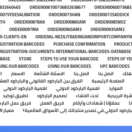
832640465
ORDER006100736832638677
ORDER0060073683
0075YDESALINATION
ORDER0073HAN
ORDER0072SADDICK
LTH
ORDER0087BAK
ORDER0086SAM
ORDER0085NOZ
5
ORDER0097MA
ORDER0096SAM3
ORDER0093SAM2
R-CLIENTS-EN
ORDERAL-NEZILITRADINGANDIMPORTCOMPANY0
GISTRATION BARCODES
PURCHASE CONFIRMATION
PRODUCT
REGISTRATION-DOCUMENTS-INTERNATIONAL-BARCODES-DATABASE
ABASE
STORE
STEPS TO USE YOUR BARCODE
STEPS OF Y
SING OUR BARCODES
USING OUR BARCODES
UPC BARCODES
تهلك
اتصل بنا
اتصل بنا
الاسئلة الشائعة
الاسعار
ا
الصفحة الرئيسية
الفرق ببن الباركود القانوني والباركود الع
الموارد
اهمية الباركود الدولي
اهمية الباركود الدولي
شرة البريدية
تحت الانشاء
تصميم الباركود
تطبيق توكيد
ا
عملاؤنا | شهادات وأرقام
فريق العمل
فريق عمل البارك
اركود الدولي في تصدير منتجاتك إلى الأسواق العالمية؟
معيار GTIN