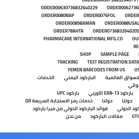
ORDER00630736832640229
ORDER0062736
ORDER0080NAP
ORDER0076FOL
ORDER
ORDER0089BAMAN
ORDER0088USA
ORDER78AHTA
ORDER073683264020
PHARMACARE INTERNATIONAL MFG.CO
OU
RE
SHOP
SAMPLE PAGE
TRACKING
TEST REGISTRATION DAT
YEMEN BARCODES FROM US
U
لاسواق العالمية
الباركود اليمني
الخدمات
شوائي
باركود EAN-13 الأوربي
باركود UPC
حولنا
حولنا
خدمات رمز الاستجابة السريعة QR
ود الدولي
فوائد الباركود الدولي من ميرا باركود
مقالات الباركود
من نحن