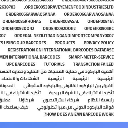
2638783
ORDER0053BRAVEYEMENFOODINDUSTRIESLTD.
ORDER0066ARWAQSANAA
ORDER0066ARWAQSANAA
ORDER0085KHOHAG
ORDER0084SAL
ORDER0081JA
ORDER0092DOR2
ORDER0092DOR2
ORDER0090#KC
007
ORDERAL-NEZILITRADINGANDIMPORTCOMPANY0007
S USING OUR BARCODES
PRODUCTS
PRIVACY POLICY
REGISTRATION ON INTERNATIONAL BARCODES DATABASE
EMEN INTERNATIONAL BARCODES
SMART-METER-SERVICE
UPC BARCODES
TUTORIALS
TRANSACTION FAILED
أهمية الباركود في حماية المنتجات من التقليد وحماية المس
الرئيسية
الرئيسية
الرئيسية
الشهادات والاعتماد
الفرق ببن الباركود القانوني والباركود العشوائي
المدونة
تأكيد الاشتراك في النشرة البريدية
تأكيد الاشتراك في الن
رئيسية النظام
شركاء استراتيجيون
شركاؤنا
عملاؤن
فوائد الباركود الدولي من ميرا تكنولوجي
كيف يساعدك الب
HOW DOES AN EAN BARCODE WORK?