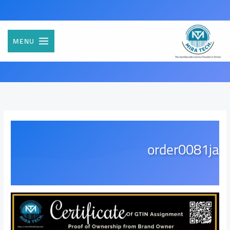
خطي
لى
لمحتوى
MENU
order0081ja